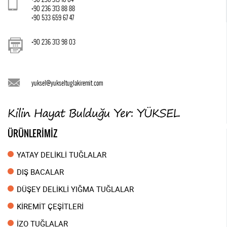
+90 236 313 88 88
+90 533 659 67 47
+90 236 313 98 03
yuksel@yukseltuglakiremit.com
ÜRÜNLERİMİZ
YATAY DELİKLİ TUĞLALAR
DIŞ BACALAR
DÜŞEY DELİKLİ YIĞMA TUĞLALAR
KİREMİT ÇEŞİTLERİ
İZO TUĞLALAR