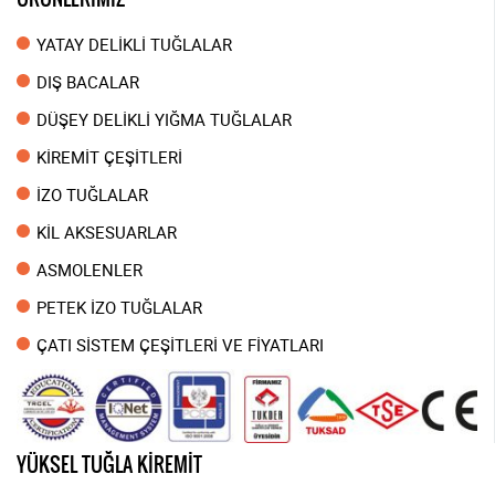
YATAY DELİKLİ TUĞLALAR
DIŞ BACALAR
DÜŞEY DELİKLİ YIĞMA TUĞLALAR
KİREMİT ÇEŞİTLERİ
İZO TUĞLALAR
KİL AKSESUARLAR
ASMOLENLER
PETEK İZO TUĞLALAR
ÇATI SİSTEM ÇEŞİTLERİ VE FİYATLARI
YÜKSEL TUĞLA KİREMİT