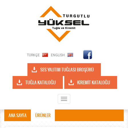
TÜRKÇE
ENGLISH
SES YALITIM TUĞLASI BROŞÜRÜ
TUĞLA KATALOĞU
KİREMİT KATALOĞU
Toggle
navigation
ANA SAYFA
ÜRÜNLER