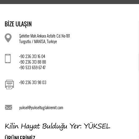
BİZE ULAŞIN
Şehitler Mah.Ankara Asfaltı Cd.No:181
Turgutlu / MANİSA, Turkiye
+90 236 313 16 04
+90 236 313 88 88
+90 533 659 67 47
+90 236 313 98 03
yuksel@yukseltuglakiremit.com
ÜRÜNLERİMİZ