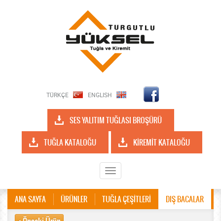
TÜRKÇE
ENGLISH
SES YALITIM TUĞLASI BROŞÜRÜ
TUĞLA KATALOĞU
KİREMİT KATALOĞU
Toggle
navigation
ANA SAYFA
ÜRÜNLER
TUĞLA ÇEŞİTLERİ
DIŞ BACALAR