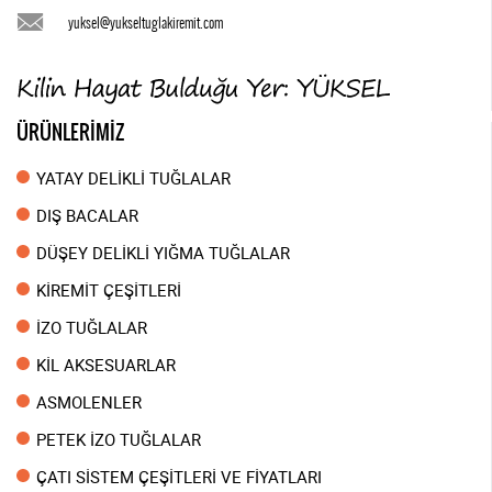
yuksel@yukseltuglakiremit.com
ÜRÜNLERİMİZ
YATAY DELİKLİ TUĞLALAR
DIŞ BACALAR
DÜŞEY DELİKLİ YIĞMA TUĞLALAR
KİREMİT ÇEŞİTLERİ
İZO TUĞLALAR
KİL AKSESUARLAR
ASMOLENLER
PETEK İZO TUĞLALAR
ÇATI SİSTEM ÇEŞİTLERİ VE FİYATLARI