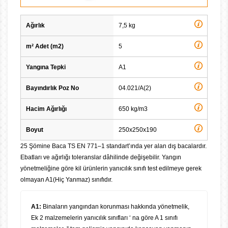
Ağırlık
7,5 kg
m² Adet (m2)
5
Yangına Tepki
A1
Bayındırlık Poz No
04.021/A(2)
Hacim Ağırlığı
650 kg/m3
Boyut
250x250x190
25 Şömine Baca TS EN 771–1 standart’ında yer alan dış bacalardır.
Ebatları ve ağırlığı toleranslar dâhilinde değişebilir. Yangın
yönetmeliğine göre kil ürünlerin yanıcılık sınıfı test edilmeye gerek
olmayan A1(Hiç Yanmaz) sınıfıdır.
A1:
Binaların yangından korunması hakkında yönetmelik,
Ek 2 malzemelerin yanıcılık sınıfları ‘ na göre A 1 sınıfı