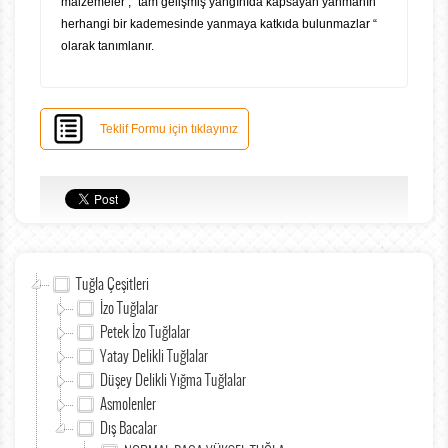
malzemeler ,” tam gelişmiş yangınıda kapsayan yanmanın
herhangi bir kademesinde yanmaya katkıda bulunmazlar “
olarak tanımlanır.
Teklif Formu için tıklayınız
Tuğla Çeşitleri
İzo Tuğlalar
Petek İzo Tuğlalar
Yatay Delikli Tuğlalar
Düşey Delikli Yığma Tuğlalar
Asmolenler
Dış Bacalar