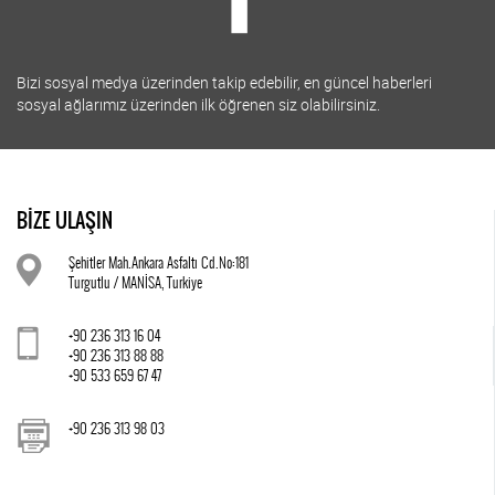
Bizi sosyal medya üzerinden takip edebilir, en güncel haberleri
sosyal ağlarımız üzerinden ilk öğrenen siz olabilirsiniz.
BİZE ULAŞIN
Şehitler Mah.Ankara Asfaltı Cd.No:181
Turgutlu / MANİSA, Turkiye
+90 236 313 16 04
+90 236 313 88 88
+90 533 659 67 47
+90 236 313 98 03