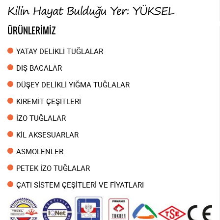
ÜRÜNLERİMİZ
YATAY DELİKLİ TUĞLALAR
DIŞ BACALAR
DÜŞEY DELİKLİ YIĞMA TUĞLALAR
KİREMİT ÇEŞİTLERİ
İZO TUĞLALAR
KİL AKSESUARLAR
ASMOLENLER
PETEK İZO TUĞLALAR
ÇATI SİSTEM ÇEŞİTLERİ VE FİYATLARI