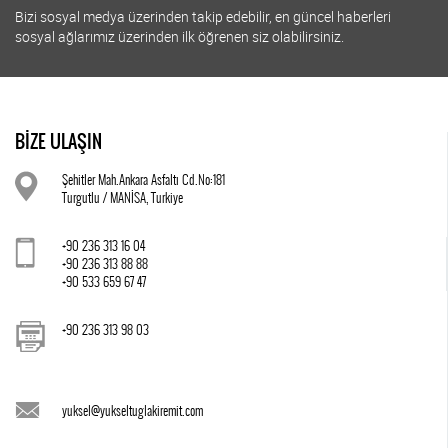
Bizi sosyal medya üzerinden takip edebilir, en güncel haberleri
sosyal ağlarımız üzerinden ilk öğrenen siz olabilirsiniz.
BİZE ULAŞIN
Şehitler Mah.Ankara Asfaltı Cd.No:181
Turgutlu / MANİSA, Turkiye
+90 236 313 16 04
+90 236 313 88 88
+90 533 659 67 47
+90 236 313 98 03
yuksel@yukseltuglakiremit.com