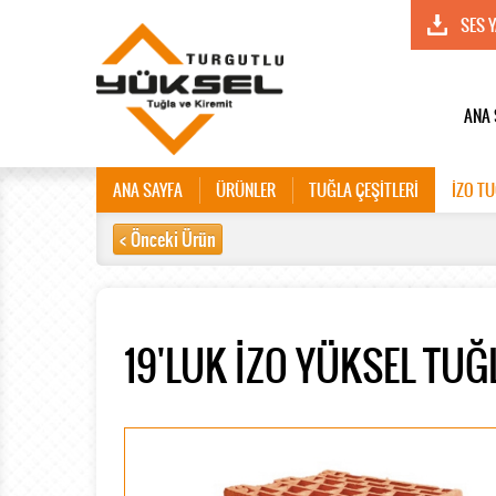
SES 
ANA 
ANA SAYFA
ÜRÜNLER
TUĞLA ÇEŞİTLERİ
İZO T
< Önceki Ürün
19'LUK İZO YÜKSEL TUĞ