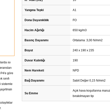
Yangına Tepki
A1
Dona Dayanıklılık
FO
Hacim Ağırlığı
650 kg/m3
Basınç Dayanımı
Ortalama :3,00 N/mm2
Boyut
240 x 190 x 235
Duvar Kalınlığı
190
larda ısı
leransları
Nem Hareketi
NPD
 P4'e göre
k sınıfı
Bağ Dayanımı
Sabit Değer 0,15 N/mm2
i sistemle
şaşırtmalı
Açık hava koşullarına maru
Su Emme
bırakılmayan tip
olaylıklar
.