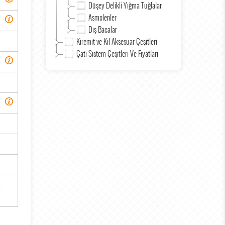
Düşey Delikli Yığma Tuğlalar
Asmolenler
Dış Bacalar
Kiremit ve Kil Aksesuar Çeşitleri
Çatı Sistem Çeşitleri Ve Fiyatları
z