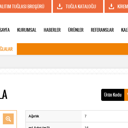
YALITIM TUĞLASI BROŞÜRÜ
TUĞLA KATALOĞU
KİREM
SAYFA
KURUMSAL
HABERLER
ÜRÜNLER
REFERANSLAR
KAL
UĞLALAR
LA
Ürün Kodu
Ağırlık
7
m² Adet (m2)
16