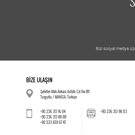
S
Bizi sosyal medya üzer
BİZE ULAŞIN
Şehitler Mah.Ankara Asfaltı Cd.No:181
Turgutlu / MANİSA, Turkiye
+90 236 313 16 04
+90 236 313 98 03
+90 236 313 88 88
+90 533 659 67 47