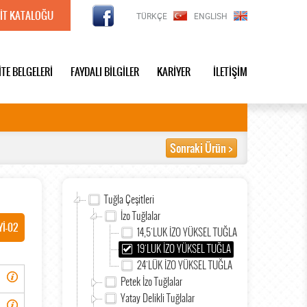
İT KATALOĞU
TÜRKÇE
ENGLISH
İTE BELGELERİ
FAYDALI BİLGİLER
KARİYER
İLETİŞİM
Sonraki Ürün >
Tuğla Çeşitleri
İzo Tuğlalar
Yİ-02
14,5'LUK İZO YÜKSEL TUĞLA
19'LUK İZO YÜKSEL TUĞLA
24'LÜK İZO YÜKSEL TUĞLA
Petek İzo Tuğlalar
Yatay Delikli Tuğlalar