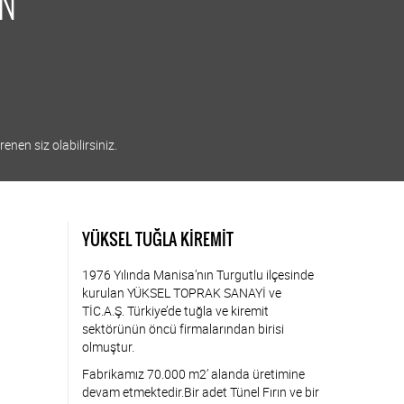
İN
enen siz olabilirsiniz.
YÜKSEL TUĞLA KİREMİT
1976 Yılında Manisa’nın Turgutlu ilçesinde
kurulan YÜKSEL TOPRAK SANAYİ ve
TİC.A.Ş. Türkiye’de tuğla ve kiremit
sektörünün öncü firmalarından birisi
olmuştur.
Fabrikamız 70.000 m2’ alanda üretimine
devam etmektedir.Bir adet Tünel Fırın ve bir