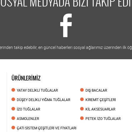
OSYAL MEDYADA BİZİ TAKİP ED
inden takip edebilir, en güncel haberleri sosyal ağlarımız üzerinden ilk öğr
ÜRÜNLERİMİZ
YATAY DELİKLİ TUĞLALAR
DIŞ BACALAR
DÜŞEY DELİKLİ YIĞMA TUĞLALAR
KİREMİT ÇEŞİTLERİ
İZO TUĞLALAR
KİL AKSESUARLAR
ASMOLENLER
PETEK İZO TUĞLALAR
ÇATI SİSTEM ÇEŞİTLERİ VE FİYATLARI