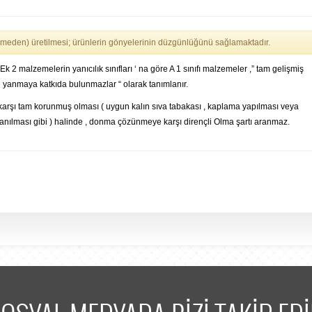
meden) üretilmesi; ürünlerin gönyelerinin düzgünlüğünü sağlamaktadır.
2 malzemelerin yanıcılık sınıfları ‘ na göre A 1 sınıfı malzemeler ,” tam gelişmiş
yanmaya katkıda bulunmazlar “ olarak tanımlanır.
karşı tam korunmuş olması ( uygun kalın sıva tabakası , kaplama yapılması veya
lanılması gibi ) halinde , donma çözünmeye karşı dirençli Olma şartı aranmaz.