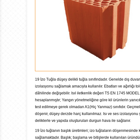
19 İzo Tuğla düşey delikli tuğla sınıfındadır. Genelde dış duvar
izolasyonu sağlamak amacıyla kullanılır. Ebatları ve ağırlığı to
dâhilinde değişebilir. Isıl iletkenlik değeri TS EN 1745 MODEL
hesaplanmıştır; Yangın yönetmeliğine göre kil ürünlerin yanıcılı
test edilmeye gerek olmadan A1(Hiç Yanmaz) sınıfıdır. Geçmel
döşenir, düşey derzde harç kullanılmaz. Isı ve ses izolasyonu 
deliklerle ve yapıda oluşturulan durgun hava ile sağlanır.
19 İzo tuğlanın başlık üretimleri; izo tuğlaların döşenmesinde k
sağlamaktadır. Başlık; başlama ve bitişlerde kullanılan üründür