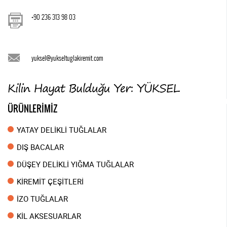
+90 236 313 98 03
yuksel@yukseltuglakiremit.com
ÜRÜNLERİMİZ
YATAY DELİKLİ TUĞLALAR
DIŞ BACALAR
DÜŞEY DELİKLİ YIĞMA TUĞLALAR
KİREMİT ÇEŞİTLERİ
İZO TUĞLALAR
KİL AKSESUARLAR