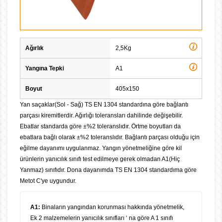
Ağırlık
2,5Kg
Yangına Tepki
A1
Boyut
405x150
Yan saçaklar(Sol - Sağ) TS EN 1304 standardına göre bağlantı
parçası kiremitlerdir. Ağırlığı toleransları dahilinde değişebilir.
Ebatlar standarda göre ±%2 toleranslıdır. Örtme boyutları da
ebatlara bağlı olarak ±%2 toleranslıdır. Bağlantı parçası olduğu için
eğilme dayanımı uygulanmaz. Yangın yönetmeliğine göre kil
ürünlerin yanıcılık sınıfı test edilmeye gerek olmadan A1(Hiç
Yanmaz) sınıfıdır. Dona dayanımda TS EN 1304 standardıma göre
Metot C'ye uygundur.
A1:
Binaların yangından korunması hakkında yönetmelik,
Ek 2 malzemelerin yanıcılık sınıfları ‘ na göre A 1 sınıfı