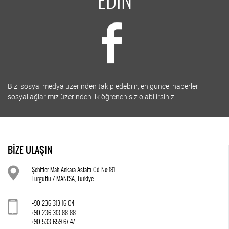
EDİN
Bizi sosyal medya üzerinden takip edebilir, en güncel haberleri
sosyal ağlarımız üzerinden ilk öğrenen siz olabilirsiniz.
BİZE ULAŞIN
Şehitler Mah.Ankara Asfaltı Cd.No:181
Turgutlu / MANİSA, Turkiye
+90 236 313 16 04
+90 236 313 88 88
+90 533 659 67 47