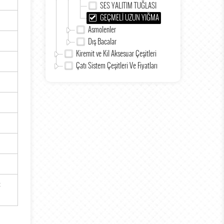
SES YALITIM TUĞLASI
GEÇMELİ UZUN YIĞMA
Asmolenler
Dış Bacalar
Kiremit ve Kil Aksesuar Çeşitleri
Çatı Sistem Çeşitleri Ve Fiyatları
z