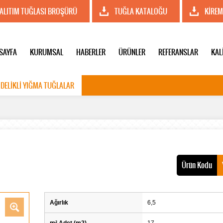
YALITIM TUĞLASI BROŞÜRÜ
TUĞLA KATALOĞU
KİREM
SAYFA
KURUMSAL
HABERLER
ÜRÜNLER
REFERANSLAR
KAL
 DELİKLİ YIĞMA TUĞLALAR
Ürün Kodu
Ağırlık
6,5
m² Adet (m2)
17