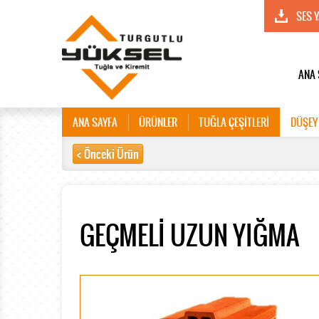
SES 
ANA 
ANA SAYFA
ÜRÜNLER
TUĞLA ÇEŞİTLERİ
DÜŞEY
< Önceki Ürün
GEÇMELİ UZUN YIĞMA