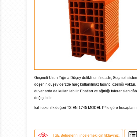
Geçmeli Uzun Yığma Düşey delikli sınıfındadır; Geçmeli siste
döşenir, düşey derzde harç kullanılmaz taşıyıcı özelliği yoktur. 
duvarlarda da kullanılabilir. Ebatları ve ağırlığı toleransları dâh
değişebilir.
Isıl iletkenlik değeri TS EN 1745 MODEL P4'e göre hesaplanmı
TSE Belgelerini incelemek için tıklayınız.