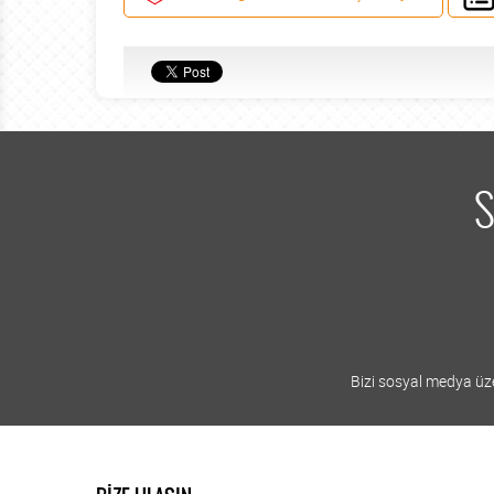
S
Bizi sosyal medya üzer