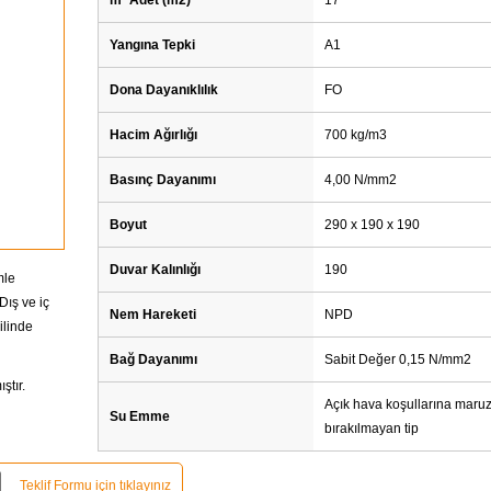
Yangına Tepki
A1
Dona Dayanıklılık
FO
Hacim Ağırlığı
700 kg/m3
Basınç Dayanımı
4,00 N/mm2
Boyut
290 x 190 x 190
Duvar Kalınlığı
190
mle
Dış ve iç
Nem Hareketi
NPD
ilinde
Bağ Dayanımı
Sabit Değer 0,15 N/mm2
ştır.
Açık hava koşullarına maru
Su Emme
bırakılmayan tip
Teklif Formu için tıklayınız