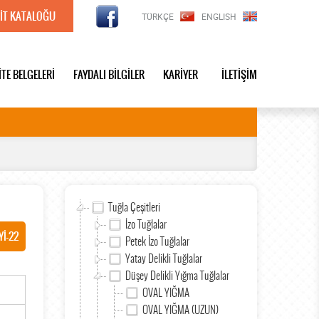
İT KATALOĞU
TÜRKÇE
ENGLISH
İTE BELGELERİ
FAYDALI BİLGİLER
KARİYER
İLETİŞİM
Tuğla Çeşitleri
İzo Tuğlalar
Yİ-22
Petek İzo Tuğlalar
Yatay Delikli Tuğlalar
Düşey Delikli Yığma Tuğlalar
OVAL YIĞMA
OVAL YIĞMA (UZUN)