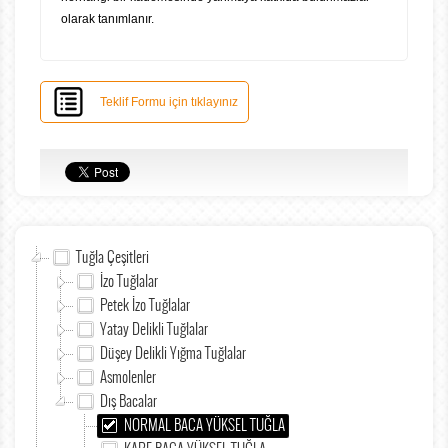
olarak tanımlanır.
Teklif Formu için tıklayınız
Tuğla Çeşitleri
İzo Tuğlalar
Petek İzo Tuğlalar
Yatay Delikli Tuğlalar
Düşey Delikli Yığma Tuğlalar
Asmolenler
Dış Bacalar
NORMAL BACA YÜKSEL TUĞLA