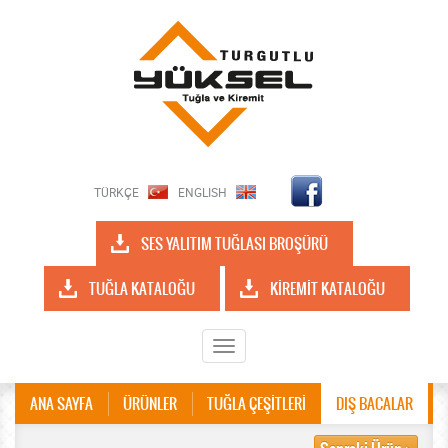
TÜRKÇE
ENGLISH
SES YALITIM TUĞLASI BROŞÜRÜ
TUĞLA KATALOĞU
KİREMİT KATALOĞU
Toggle
navigation
ANA SAYFA
ÜRÜNLER
TUĞLA ÇEŞİTLERİ
DIŞ BACALAR