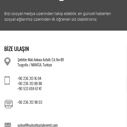
Bizi sosyal medya üzerinden takip edebilir, en güncel haberleri
sosyal ağlarımız üzerinden ilk öğrenen siz olabilirsiniz.
BİZE ULAŞIN
Şehitler Mah.Ankara Asfaltı Cd.No:181
Turgutlu / MANİSA, Turkiye
+90 236 313 16 04
+90 236 313 88 88
+90 533 659 67 47
+90 236 313 98 03
yuksel@yukseltuglakiremit.com