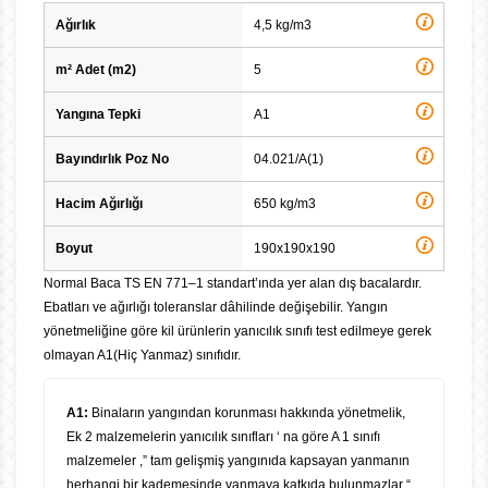
Ağırlık
4,5 kg/m3
m² Adet (m2)
5
Yangına Tepki
A1
Bayındırlık Poz No
04.021/A(1)
Hacim Ağırlığı
650 kg/m3
Boyut
190x190x190
Normal Baca TS EN 771–1 standart’ında yer alan dış bacalardır.
Ebatları ve ağırlığı toleranslar dâhilinde değişebilir. Yangın
yönetmeliğine göre kil ürünlerin yanıcılık sınıfı test edilmeye gerek
olmayan A1(Hiç Yanmaz) sınıfıdır.
A1:
Binaların yangından korunması hakkında yönetmelik,
Ek 2 malzemelerin yanıcılık sınıfları ‘ na göre A 1 sınıfı
malzemeler ,” tam gelişmiş yangınıda kapsayan yanmanın
herhangi bir kademesinde yanmaya katkıda bulunmazlar “