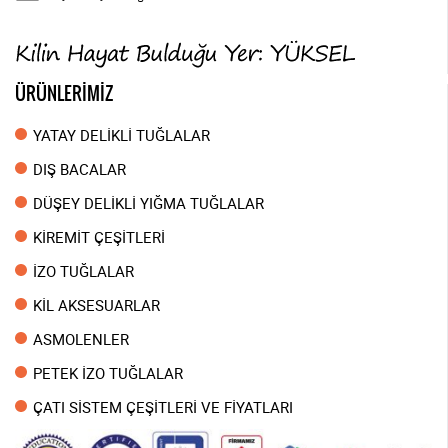
ÜRÜNLERİMİZ
YATAY DELİKLİ TUĞLALAR
DIŞ BACALAR
DÜŞEY DELİKLİ YIĞMA TUĞLALAR
KİREMİT ÇEŞİTLERİ
İZO TUĞLALAR
KİL AKSESUARLAR
ASMOLENLER
PETEK İZO TUĞLALAR
ÇATI SİSTEM ÇEŞİTLERİ VE FİYATLARI