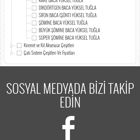
KARE BACA YÜKSEL TUĞLA
DİKDÖRTGEN BACA YÜKSEL TUĞLA
SİFON BACA (ŞÖNT) YÜKSEL TUĞLA
ŞÖMİNE BACA YÜKSEL TUĞLA
BÜYÜK ŞÖMİNE BACA YÜKSEL TUĞLA
SÜPER ŞÖMİNE BACA YÜKSEL TUĞLA
Kiremit ve Kil Aksesuar Çeşitleri
Çatı Sistem Çeşitleri Ve Fiyatları
SOSYAL MEDYADA BİZİ TAKİP
EDİN