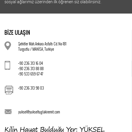
sosyal ağlarımız üzerinden ilk öğrenen siz olabilirsiniz.
BİZE ULAŞIN
Şehitler Mah.Ankara Asfaltı Cd.No:181
Turgutlu / MANİSA, Turkiye
+90 236 313 16 04
+90 236 313 88 88
+90 533 659 67 47
+90 236 313 98 03
yuksel@yukseltuglakiremit.com