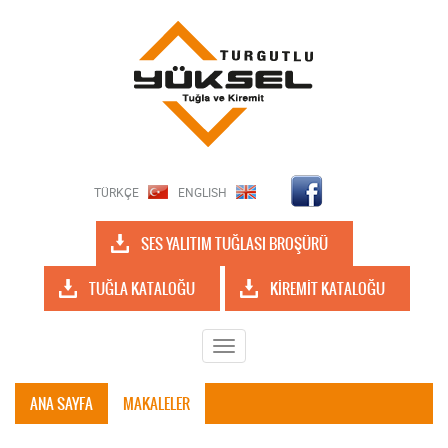
TÜRKÇE
ENGLISH
SES YALITIM TUĞLASI BROŞÜRÜ
TUĞLA KATALOĞU
KİREMİT KATALOĞU
Toggle
navigation
ANA SAYFA
MAKALELER