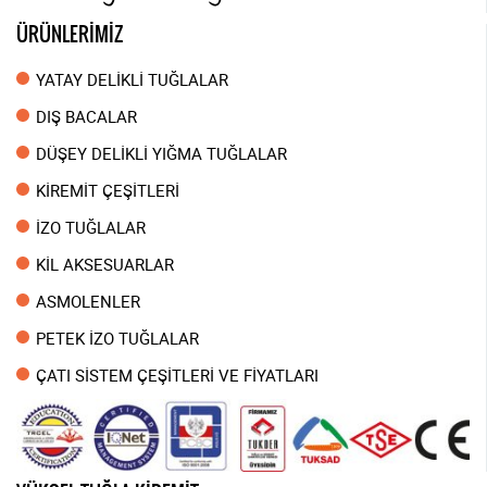
ÜRÜNLERİMİZ
YATAY DELİKLİ TUĞLALAR
DIŞ BACALAR
DÜŞEY DELİKLİ YIĞMA TUĞLALAR
KİREMİT ÇEŞİTLERİ
İZO TUĞLALAR
KİL AKSESUARLAR
ASMOLENLER
PETEK İZO TUĞLALAR
ÇATI SİSTEM ÇEŞİTLERİ VE FİYATLARI