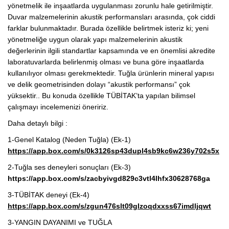
yönetmelik ile inşaatlarda uygulanması zorunlu hale getirilmiştir.
Duvar malzemelerinin akustik performansları arasında, çok ciddi
farklar bulunmaktadır. Burada özellikle belirtmek isteriz ki; yeni
yönetmeliğe uygun olarak yapı malzemelerinin akustik
değerlerinin ilgili standartlar kapsamında ve en önemlisi akredite
laboratuvarlarda belirlenmiş olması ve buna göre inşaatlarda
kullanılıyor olması gerekmektedir. Tuğla ürünlerin mineral yapısı
ve delik geometrisinden dolayı “akustik performansı” çok
yüksektir.. Bu konuda özellikle TÜBİTAK’ta yapılan bilimsel
çalışmayı incelemenizi öneririz.
Daha detaylı bilgi :
1-Genel Katalog (Neden Tuğla) (Ek-1)
https://app.box.com/s/0k3126sp43dupl4sb9kc6w236y702s5x
2-Tuğla ses deneyleri sonuçları (Ek-3)
https://app.box.com/s/zacbyivgd829c3vtl4lhfx30628768ga
3-TÜBİTAK deneyi (Ek-4)
https://app.box.com/s/zgun476slt09glzoqdxxss67imdljqwt
3-YANGIN DAYANIMI ve TUĞLA