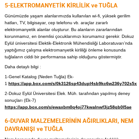
5-ELEKTROMANYETİK KİRLİLİK ve TUĞLA
Günümüzde yaşam alanlarımızda kullanılan wi-fi, yüksek gerilim
hatları, TV, bilgisayar, cep telefonu vb. araçlar zararlı
elektromanyetik alanlar oluşturur. Bu alanların zararlarından
korunmamız, en önemlisi çocuklarımızı korumamız gerekir. Dokuz
Eylül üniversitesi Elektik-Elektronik Mühendisliği Laboratuvarı’nda
yaptığımız çalışma elektromanyetik kirliliği önleme konusunda
tuğlaların ciddi bir performansa sahip olduğunu göstermiştir.
Daha detaylı bilgi :
1-Genel Katalog (Neden Tuğla) Ek-
1
https://app.box.com/s/0k3126sp43dupl4sb9kc6w236y702s5x
2-Dokuz Eylül Üniversitesi Elek. Müh. tarafından yapılmış deney
sonuçları (Ek-7)
https://app.box.com/s/ewaxbm0q4oj77kwalnwf3jz58qb0l5ae
6-DUVAR MALZEMELERİNİN AĞIRLIKLARI, NEM
DAVRANIŞI ve TUĞLA