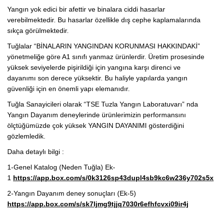
Yangın yok edici bir afettir ve binalara ciddi hasarlar
verebilmektedir. Bu hasarlar özellikle dış cephe kaplamalarında
sıkça görülmektedir.
Tuğlalar “BİNALARIN YANGINDAN KORUNMASI HAKKINDAKİ”
yönetmeliğe göre A1 sınıfı yanmaz ürünlerdir. Üretim prosesinde
yüksek seviyelerde pişirildiği için yangına karşı direnci ve
dayanımı son derece yüksektir. Bu haliyle yapılarda yangın
güvenliği için en önemli yapı elemanıdır.
Tuğla Sanayicileri olarak “TSE Tuzla Yangın Laboratuvarı” nda
Yangın Dayanım deneylerinde ürünlerimizin performansını
ölçtüğümüzde çok yüksek YANGIN DAYANIMI gösterdiğini
gözlemledik.
Daha detaylı bilgi :
1-Genel Katalog (Neden Tuğla) Ek-
1
https://app.box.com/s/0k3126sp43dupl4sb9kc6w236y702s5x
2-Yangın Dayanım deney sonuçları (Ek-5)
https://app.box.com/s/sk7ljmg9tjjq7030r6efhfcvxi09ir4j