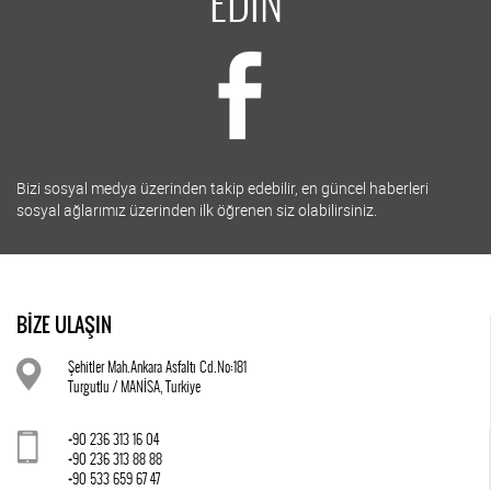
EDİN
Bizi sosyal medya üzerinden takip edebilir, en güncel haberleri
sosyal ağlarımız üzerinden ilk öğrenen siz olabilirsiniz.
BİZE ULAŞIN
Şehitler Mah.Ankara Asfaltı Cd.No:181
Turgutlu / MANİSA, Turkiye
+90 236 313 16 04
+90 236 313 88 88
+90 533 659 67 47