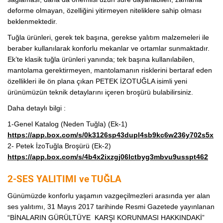
deforme olmayan, özelliğini yitirmeyen niteliklere sahip olması
beklenmektedir.
Tuğla ürünleri, gerek tek başına, gerekse yalıtım malzemeleri ile
beraber kullanılarak konforlu mekanlar ve ortamlar sunmaktadır.
Ek’te klasik tuğla ürünleri yanında; tek başına kullanılabilen,
mantolama gerektirmeyen, mantolamanın risklerini bertaraf eden
özellikleri ile ön plana çıkan PETEK İZOTUĞLA isimli yeni
ürünümüzün teknik detaylarını içeren broşürü bulabilirsiniz.
Daha detaylı bilgi :
1-Genel Katalog (Neden Tuğla) (Ek-1)
https://app.box.com/s/0k3126sp43dupl4sb9kc6w236y702s5x
2- Petek İzoTuğla Broşürü (Ek-2)
https://app.box.com/s/4b4x2ixzgj06lctbyg3mbvu9usspt462
2-SES YALITIMI ve TUĞLA
Günümüzde konforlu yaşamın vazgeçilmezleri arasında yer alan
ses yalıtımı, 31 Mayıs 2017 tarihinde Resmi Gazetede yayınlanan
“BİNALARIN GÜRÜLTÜYE KARŞI KORUNMASI HAKKINDAKİ”