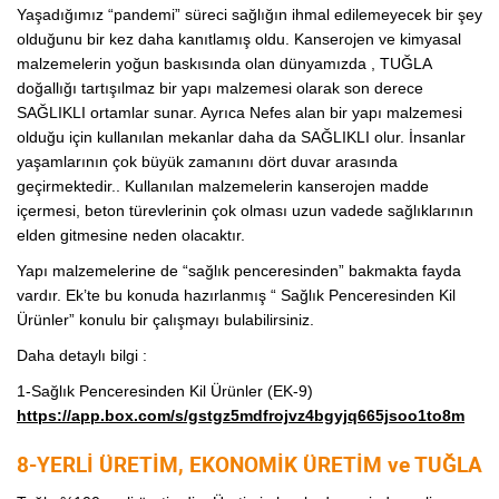
Yaşadığımız “pandemi” süreci sağlığın ihmal edilemeyecek bir şey
olduğunu bir kez daha kanıtlamış oldu. Kanserojen ve kimyasal
malzemelerin yoğun baskısında olan dünyamızda , TUĞLA
doğallığı tartışılmaz bir yapı malzemesi olarak son derece
SAĞLIKLI ortamlar sunar. Ayrıca Nefes alan bir yapı malzemesi
olduğu için kullanılan mekanlar daha da SAĞLIKLI olur. İnsanlar
yaşamlarının çok büyük zamanını dört duvar arasında
geçirmektedir.. Kullanılan malzemelerin kanserojen madde
içermesi, beton türevlerinin çok olması uzun vadede sağlıklarının
elden gitmesine neden olacaktır.
Yapı malzemelerine de “sağlık penceresinden” bakmakta fayda
vardır. Ek’te bu konuda hazırlanmış “ Sağlık Penceresinden Kil
Ürünler” konulu bir çalışmayı bulabilirsiniz.
Daha detaylı bilgi :
1-Sağlık Penceresinden Kil Ürünler (EK-9)
https://app.box.com/s/gstgz5mdfrojvz4bgyjq665jsoo1to8m
8-YERLİ ÜRETİM, EKONOMİK ÜRETİM ve TUĞLA