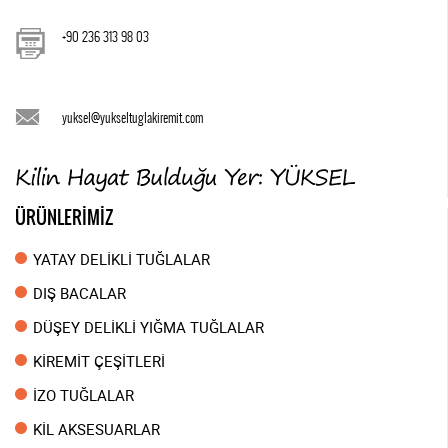
+90 236 313 98 03
yuksel@yukseltuglakiremit.com
ÜRÜNLERİMİZ
YATAY DELİKLİ TUĞLALAR
DIŞ BACALAR
DÜŞEY DELİKLİ YIĞMA TUĞLALAR
KİREMİT ÇEŞİTLERİ
İZO TUĞLALAR
KİL AKSESUARLAR