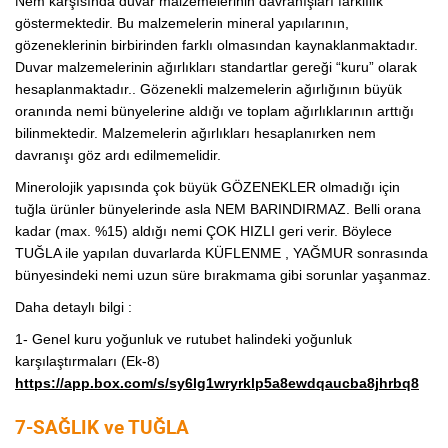
Nem karşısında duvar malzemelerinin davranışları farklılık
göstermektedir. Bu malzemelerin mineral yapılarının,
gözeneklerinin birbirinden farklı olmasından kaynaklanmaktadır.
Duvar malzemelerinin ağırlıkları standartlar gereği “kuru” olarak
hesaplanmaktadır.. Gözenekli malzemelerin ağırlığının büyük
oranında nemi bünyelerine aldığı ve toplam ağırlıklarının arttığı
bilinmektedir. Malzemelerin ağırlıkları hesaplanırken nem
davranışı göz ardı edilmemelidir.
Minerolojik yapısında çok büyük GÖZENEKLER olmadığı için
tuğla ürünler bünyelerinde asla NEM BARINDIRMAZ. Belli orana
kadar (max. %15) aldığı nemi ÇOK HIZLI geri verir. Böylece
TUĞLA ile yapılan duvarlarda KÜFLENME , YAĞMUR sonrasında
bünyesindeki nemi uzun süre bırakmama gibi sorunlar yaşanmaz.
Daha detaylı bilgi :
1- Genel kuru yoğunluk ve rutubet halindeki yoğunluk
karşılaştırmaları (Ek-8)
https://app.box.com/s/sy6lg1wryrklp5a8ewdqaucba8jhrbq8
7-SAĞLIK ve TUĞLA