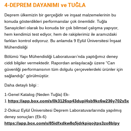
4-DEPREM DAYANIMI ve TUĞLA
Deprem ülkemizin bir gerçeğidir ve inşaat malzemelerinin bu
konuda gösterdikleri performanslar çok önemlidir. Tuğla
Sanayicileri olarak bu konuda bir çok bilimsel çalışma yapıyor,
hem kendimizi test ediyor, hem de rakiplerimiz ile aramızdaki
farkları kontrol ediyoruz. Bu anlamda 9 Eylül Üniversitesi İnşaat
Mühendisliği
Bölümü Yapı Mühendisliği Laboratuvarı’nda yaptığımız deney
ciddi bilgiler vermektedir. Rapordan anlaşılacağı üzere “Can
güvenliği performansının tüm dolgulu çerçevelerdeki ürünler için
sağlandığı” görülmüştür.
Daha detaylı bilgi :
1-Genel Katalog (Neden Tuğla) Ek-
1
https://app.box.com/s/0k3126sp43dupl4sb9kc6w236y702s5x
2-Dokuz Eylül Üniversitesi Deprem Laboratuvarlarında yapılmış
deney sonuçları (Ek-6)
https://app.box.com/s/85idfxdkw8q5jdrkpiqojtps3zo8blpy